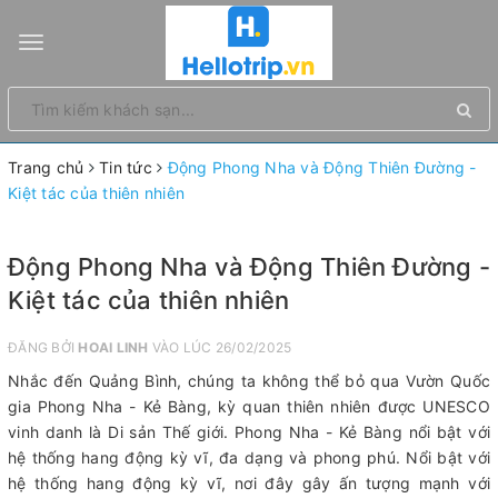
Toggle
navigation
Trang chủ
Tin tức
Động Phong Nha và Động Thiên Đường -
Kiệt tác của thiên nhiên
Động Phong Nha và Động Thiên Đường -
Kiệt tác của thiên nhiên
ĐĂNG BỞI
HOAI LINH
VÀO LÚC 26/02/2025
Nhắc đến Quảng Bình, chúng ta không thể bỏ qua Vườn Quốc
gia Phong Nha - Kẻ Bàng, kỳ quan thiên nhiên được UNESCO
vinh danh là Di sản Thế giới. Phong Nha - Kẻ Bàng nổi bật với
hệ thống hang động kỳ vĩ, đa dạng và phong phú. Nổi bật với
hệ thống hang động kỳ vĩ, nơi đây gây ấn tượng mạnh với