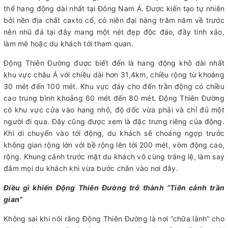
thể hang động dài nhất tại Đông Nam Á. Được kiến tạo tự nhiên
bởi nền địa chất caxto cổ, có niên đại hàng trăm năm về trước
nên nhũ đá tại đây mang một nét đẹp độc đáo, đầy tinh xảo,
làm mê hoặc du khách tới tham quan.
Động Thiên Đường được biết đến là hang động khô dài nhất
khu vực châu Á với chiều dài hơn 31,4km, chiều rộng từ khoảng
30 mét đến 100 mét. Khu vực đáy cho đến trần động có chiều
cao trung bình khoảng 60 mét đến 80 mét. Động Thiên Đường
có khu vực cửa vào hang nhỏ, độ dốc vừa phải và chỉ đủ một
người đi qua. Đây cũng được xem là đặc trưng riêng của động.
Khi di chuyển vào tới động, du khách sẽ choáng ngợp trước
không gian rộng lớn với bề rộng lên tới 200 mét, vòm động cao,
rộng. Khung cảnh trước mặt du khách vô cùng tráng lệ, làm say
đắm mọi du khách khi vừa bước chân vào nơi đây.
Điều gì khiến Động Thiên Đường trở thành “Tiên cảnh trần
gian”
Không sai khi nói rằng Động Thiên Đường là nơi “chữa lành” cho