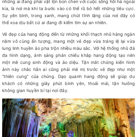
những ai đang phải vật lộn bon chen với cuộc sống hối hả ngoài
kia, là nơi mà khi ta bước vào có thể rũ bỏ hết những tiêu cực.
Sự yên bình, trong xanh, mang chút tĩnh lặng của nơi đây có
thể xoa dịu bất cứ ai đang đi kiếm tìm sự an nhiên.
Vẻ đẹp của hang động đến từ những khối thạch nhũ hàng ngàn
năm vô cùng ấn tượng, mang một vẻ đẹp vừa tráng lệ lại vừa
lung linh huyền ảo pha trộn nhiều màu sắc. Với hệ thống nhũ đá
đa hình dạng, ánh sáng phản chiếu khắp hang động tạo nên
một mê cung sinh động và ảo diệu. Tận mắt chứng kiến hình
ảnh này chắc hẳn ai cũng phải mê mị trước vẻ đẹp như một
“thiên cung” của chúng. Dạo quanh hang động sẽ giúp du
khách có những giây phút bình yên, thoải mái, tận hưởng
không gian huyền bí tại nơi đây.