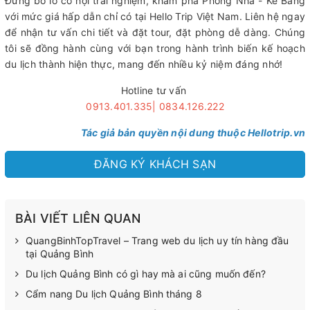
Đừng bỏ lỡ cơ hội trải nghiệm, khám phá Phong Nha - Kẻ Bàng
với mức giá hấp dẫn chỉ có tại Hello Trip Việt Nam. Liên hệ ngay
để nhận tư vấn chi tiết và đặt tour, đặt phòng dễ dàng. Chúng
tôi sẽ đồng hành cùng với bạn trong hành trình biến kế hoạch
du lịch thành hiện thực, mang đến nhiều kỷ niệm đáng nhớ!
Hotline tư vấn
0913.401.335| 0834.126.222
Tác giả bản quyền nội dung thuộc Hellotrip.vn
ĐĂNG KÝ KHÁCH SẠN
BÀI VIẾT LIÊN QUAN
QuangBinhTopTravel – Trang web du lịch uy tín hàng đầu
tại Quảng Bình
Du lịch Quảng Bình có gì hay mà ai cũng muốn đến?
Cẩm nang Du lịch Quảng Bình tháng 8