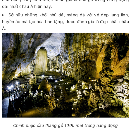
dài nhất châu Á hiện nay.
Sở hữu những khối nhũ đá, măng đá với vẻ đẹp lung linh,
huyền ảo mà tạo hóa ban tặng, được đánh giá là đẹp nhất châu
Á.
Chinh phục cầu thang gỗ 1000 mét trong hang động