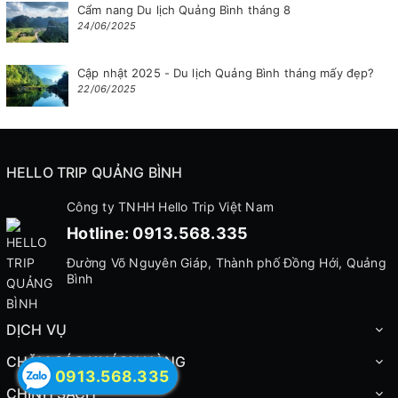
Cẩm nang Du lịch Quảng Bình tháng 8
24/06/2025
Cập nhật 2025 - Du lịch Quảng Bình tháng mấy đẹp?
22/06/2025
HELLO TRIP QUẢNG BÌNH
Công ty TNHH Hello Trip Việt Nam
Hotline:
0913.568.335
Đường Võ Nguyên Giáp, Thành phố Đồng Hới, Quảng
Bình
DỊCH VỤ
CHĂM SÓC KHÁCH HÀNG
0913.568.335
CHÍNH SÁCH