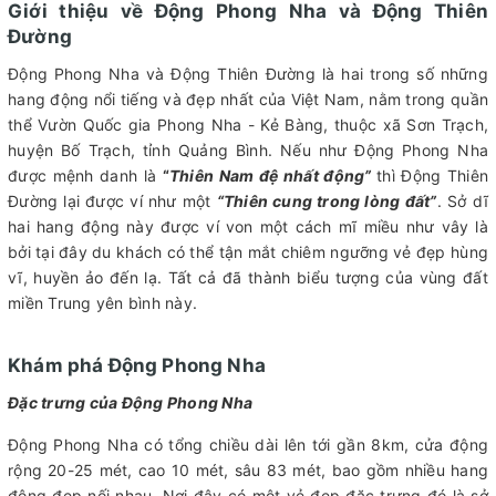
Giới thiệu về Động Phong Nha và Động Thiên
Đường
Động Phong Nha và Động Thiên Đường là hai trong số những
hang động nổi tiếng và đẹp nhất của Việt Nam, nằm trong quần
thể Vườn Quốc gia Phong Nha - Kẻ Bàng, thuộc xã Sơn Trạch,
huyện Bố Trạch, tỉnh Quảng Bình. Nếu như Động Phong Nha
được mệnh danh là
“
Thiên Nam đệ nhất động”
thì Động Thiên
Đường lại được ví như một
“Thiên cung trong lòng đất”
. Sở dĩ
hai hang động này được ví von một cách mĩ miều như vây là
bởi tại đây du khách có thể tận mắt chiêm ngưỡng vẻ đẹp hùng
vĩ, huyền ảo đến lạ. Tất cả đã thành biểu tượng của vùng đất
miền Trung yên bình này.
Khám phá Động Phong Nha
Đặc trưng của Động Phong Nha
Động Phong Nha có tổng chiều dài lên tới gần 8km, cửa động
rộng 20-25 mét, cao 10 mét, sâu 83 mét, bao gồm nhiều hang
động đẹp nối nhau. Nơi đây có một vẻ đẹp đặc trưng đó là sở