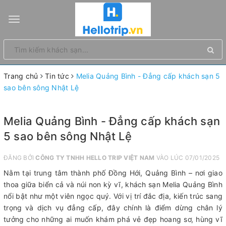
Toggle
navigation
Trang chủ
Tin tức
Melia Quảng Bình - Đẳng cấp khách sạn 5
sao bên sông Nhật Lệ
Melia Quảng Bình - Đẳng cấp khách sạn
5 sao bên sông Nhật Lệ
ĐĂNG BỞI
CÔNG TY TNHH HELLO TRIP VIỆT NAM
VÀO LÚC 07/01/2025
Nằm tại trung tâm thành phố Đồng Hới, Quảng Bình – nơi giao
thoa giữa biển cả và núi non kỳ vĩ, khách sạn Melia Quảng Bình
nổi bật như một viên ngọc quý. Với vị trí đắc địa, kiến trúc sang
trọng và dịch vụ đẳng cấp, đây chính là điểm dừng chân lý
tưởng cho những ai muốn khám phá vẻ đẹp hoang sơ, hùng vĩ