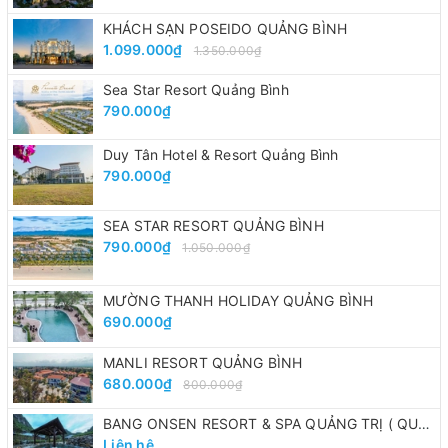
KHÁCH SẠN POSEIDO QUẢNG BÌNH
1.099.000₫
1.350.000₫
Sea Star Resort Quảng Bình
790.000₫
Duy Tân Hotel & Resort Quảng Bình
790.000₫
SEA STAR RESORT QUẢNG BÌNH
790.000₫
1.050.000₫
MƯỜNG THANH HOLIDAY QUẢNG BÌNH
690.000₫
MANLI RESORT QUẢNG BÌNH
680.000₫
800.000₫
BANG ONSEN RESORT & SPA QUẢNG TRỊ ( QUẢNG BÌNH CŨ)
Liên hệ