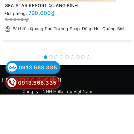
SEA STAR RESORT QUẢNG BÌNH
790.000₫
Giá phòng:
1.050.000₫
Bãi biển Quảng Phú Trương Pháp-Đồng Hới-Quảng Bình
0913.568.335
HELLO TRIP QUẢNG BÌNH
0913.568.335
Công ty TNHH Hello Trip Việt Nam
Hotline:
0913.568.335
Đường Võ Nguyên Giáp, Thành phố Đồng Hới, Quảng
Bình
DỊCH VỤ