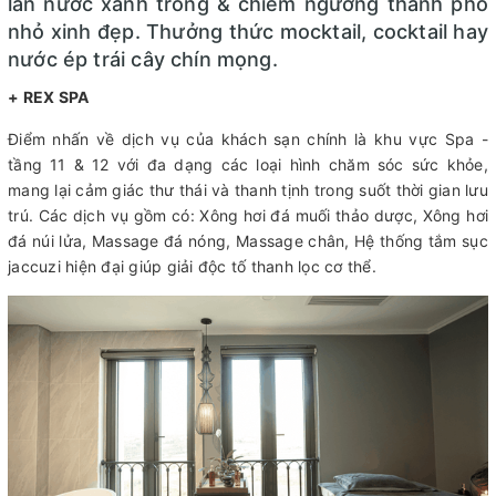
làn nước xanh trong & chiêm ngưỡng thành phố
nhỏ xinh đẹp. Thưởng thức mocktail, cocktail hay
nước ép trái cây chín mọng.
+ REX SPA
Điểm nhấn về dịch vụ của khách sạn chính là khu vực Spa -
tầng 11 & 12 với đa dạng các loại hình chăm sóc sức khỏe,
mang lại cảm giác thư thái và thanh tịnh trong suốt thời gian lưu
trú. Các dịch vụ gồm có: Xông hơi đá muối thảo dược, Xông hơi
đá núi lửa, Massage đá nóng, Massage chân, Hệ thống tắm sục
jaccuzi hiện đại giúp giải độc tố thanh lọc cơ thể.