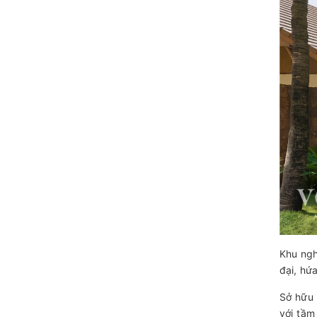
Khu ngh
đại, hứ
Sở hữu 
với tầm