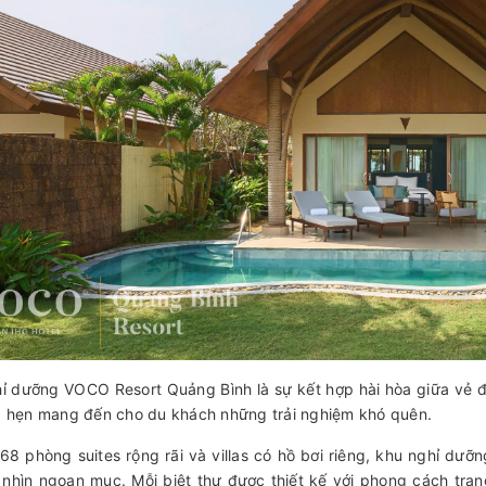
ỉ dưỡng VOCO Resort Quảng Bình là sự kết hợp hài hòa giữa vẻ đ
a hẹn mang đến cho du khách những trải nghiệm khó quên.
68 phòng suites rộng rãi và villas có hồ bơi riêng, khu nghỉ dưỡ
 nhìn ngoạn mục. Mỗi biệt thự được thiết kế với phong cách trang