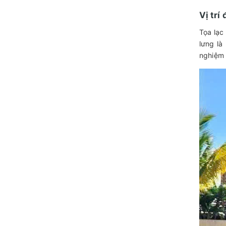
Vị trí
Tọa lạc
lưng là
nghiệm d