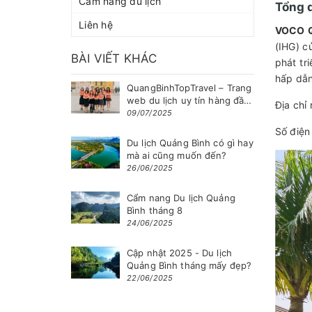
Cẩm nang du lịch
Tổng 
Liên hệ
VOCO Q
(IHG) c
BÀI VIẾT KHÁC
phát tr
hấp dẫn
QuangBinhTopTravel – Trang
web du lịch uy tín hàng đầu
Địa chỉ
tại Quảng Bình
09/07/2025
Số điện
Du lịch Quảng Bình có gì hay
mà ai cũng muốn đến?
26/06/2025
Cẩm nang Du lịch Quảng
Bình tháng 8
24/06/2025
Cập nhật 2025 - Du lịch
Quảng Bình tháng mấy đẹp?
22/06/2025